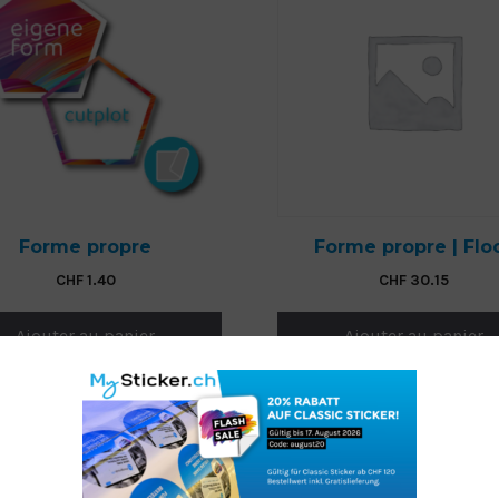
Forme propre
Forme propre | Flo
CHF
1.40
CHF
30.15
Ajouter au panier
Ajouter au panier