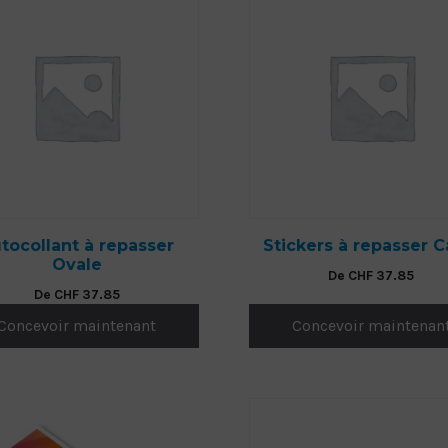
FLOOR-STICKER À LONG
TERME
tocollant à repasser
Stickers à repasser C
Ovale
De
CHF
37.85
De
CHF
37.85
Concevoir maintenant
Concevoir maintenan