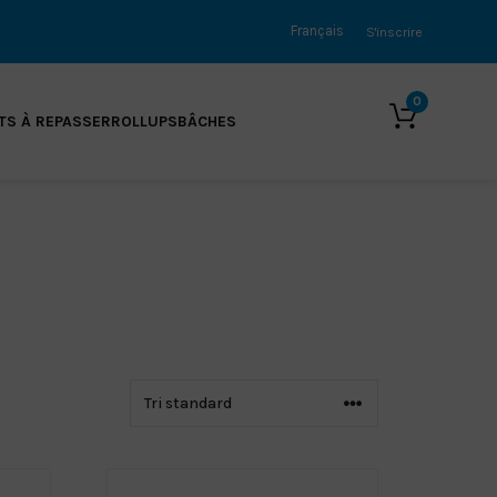
Français
S'inscrire
0
S À REPASSER
ROLLUPS
BÂCHES
BÂCHES FRONTLITE
BÂCHE BLOCKOUT
BÂCHE EN MAILLE