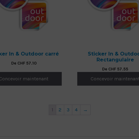
ker In & Outdoor carré
Sticker In & Outdo
Rectangulaire
De
CHF
57.10
De
CHF
57.55
Concevoir maintenant
Concevoir maintenan
1
2
3
4
→