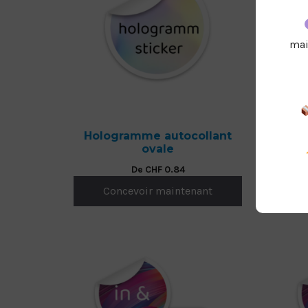
mai
Hologramme autocollant
Hol
ovale
De
CHF
0.84
Concevoir maintenant