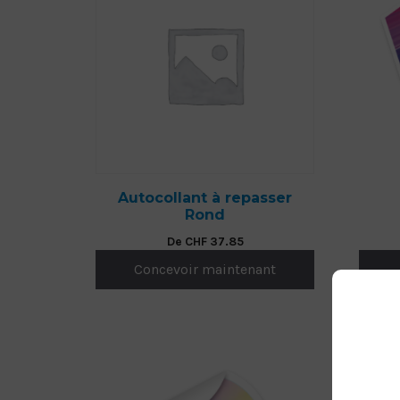
Autocollant à repasser
Rond
De
CHF
37.85
Concevoir maintenant