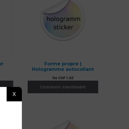
or
Forme propre |
Hologramme autocollant
De
CHF
1.52
Concevoir maintenant
X