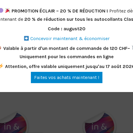
PROMOTION ÉCLAIR – 20 % DE RÉDUCTION !
Profitez dè
ntenant de
20 %
de réduction
sur tous les autocollants Cla
Code : august20
Concevoir maintenant & économiser
Valable à partir d'un montant de commande de 120 CHF–
Uniquement pour les commandes en ligne
ogramme autocollant
Hologramme autocol
carré
rectangulaire
Attention, offre valable uniquement jusqu'au 17 août 202
De
CHF
0.77
De
CHF
0.92
Faites vos achats maintenant !
Concevoir maintenant
Concevoir maintenan