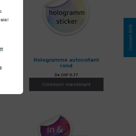
s
ssic
!
Conseil B2B
lant
Hologramme autocollant
rond
6
De
CHF
0.77
t
Concevoir maintenant