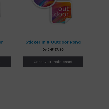
or
Sticker In & Outdoor Rond
De
CHF
57.30
t
Concevoir maintenant