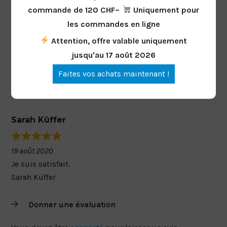
Témoignages de clients
commande de 120 CHF–
Uniquement pour
les commandes en ligne
Attention, offre valable uniquement
jusqu'au 17 août 2026
Faites vos achats maintenant !
Évaluation
5 étoiles sur 5 (1
globale :
avis)
Sarah Küffer
19 août 2020
Je suis satisfait.
Sarah Küffer
Donner une évaluation