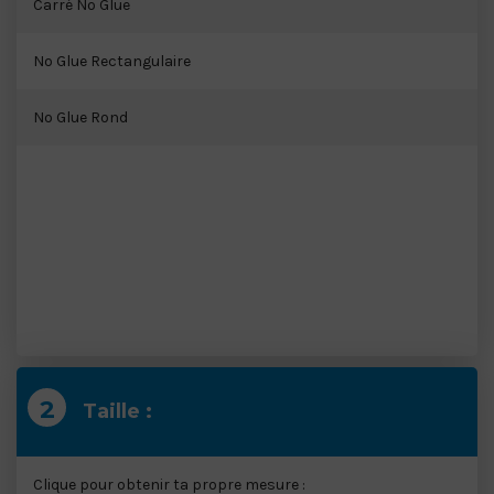
BÂCHE EN MAILLE
Carré No Glue
AUTOCOLLANTS DE SOL À COURT TERME
No Glue Rectangulaire
FLOOR-STICKER À LONG TERME
No Glue Rond
Taille :
Clique pour obtenir ta propre mesure :