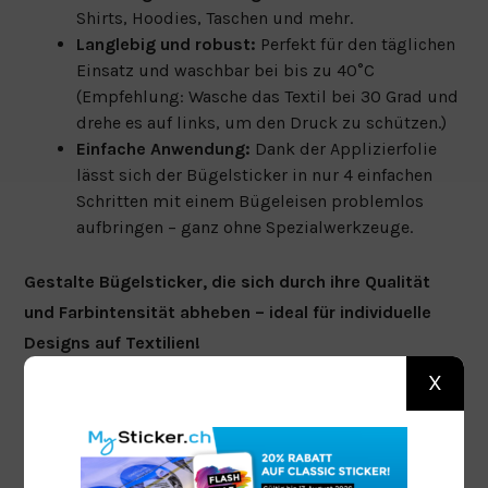
Shirts, Hoodies, Taschen und mehr.
Langlebig und robust:
Perfekt für den täglichen
Einsatz und waschbar bei bis zu 40°C
(Empfehlung: Wasche das Textil bei 30 Grad und
drehe es auf links, um den Druck zu schützen.)
Einfache Anwendung:
Dank der Applizierfolie
lässt sich der Bügelsticker in nur 4 einfachen
Schritten mit einem Bügeleisen problemlos
aufbringen – ganz ohne Spezialwerkzeuge.
Gestalte Bügelsticker, die sich durch ihre Qualität
und Farbintensität abheben – ideal für individuelle
Designs auf Textilien!
Die idealen Druckdaten für Bügelsticker sind
X
Vektorgrafiken
, um eine exakte Wiedergabe zu
gewährleisten. Beachte, dass weisse Flächen in der
Datei gedruckt werden. Solltest Du Freistehende