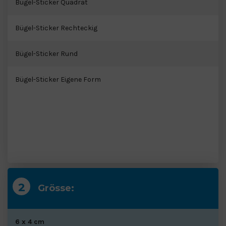
MESH BLACHE
Bügel-Sticker Quadrat
KURZZEIT FLOOR-STICKER
Bügel-Sticker Rechteckig
LANGZEIT FLOOR-STICKER
Bügel-Sticker Rund
Bügel-Sticker Eigene Form
Grösse:
6 x 4 cm