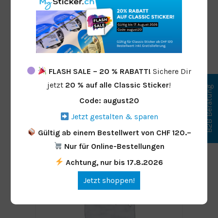
Erw. Datencheck (inkl. Gut zum Druck)
CHF
25.00
FLASH SALE – 20 % RABATT!
Sichere Dir
In den Warenkorb
jetzt
20 % auf alle Classic Sticker
!
B2B Beratung
Code: august20
Jetzt gestalten & sparen
Gültig ab einem Bestellwert von CHF 120.–
Nur für Online-Bestellungen
Achtung, nur bis 17.8.2026
Jetzt shoppen!