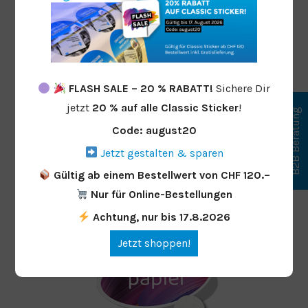
FLASH SALE – 20 % RABATT!
Sichere Dir
jetzt
20 % auf alle Classic Sticker
!
B2B Beratung
Sticker Quadrat
Code: august20
Von
CHF
0.74
Jetzt gestalten & sparen
Jetzt designen
Gültig ab einem Bestellwert von CHF 120.–
Nur für Online-Bestellungen
Achtung, nur bis 17.8.2026
Jetzt shoppen!