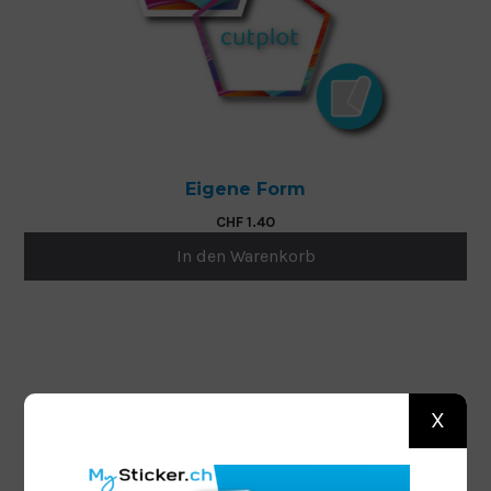
Eigene Form
CHF
1.40
In den Warenkorb
X