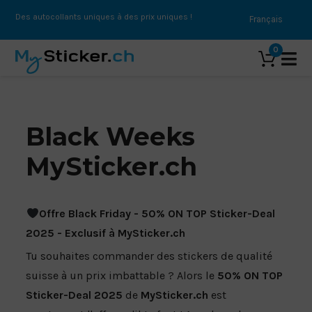
Des autocollants uniques à des prix uniques !
Français
0
AUTOCOLLANTS
Black Weeks
DÉCOR STICKER
TEXTE AUTOCOLLANT
MySticker.ch
AUTOCOLLANTS CLASSIC
AUTOCOLLANTS À REPASSER
AUTOCOLLANTS POUR L'INTÉRIEUR ET L'EXTÉRIEUR
ROLLUPS
FORME PROPRE | STICKER
BÂCHES
Offre Black Friday - 50% ON TOP Sticker-Deal
FILM PERFORÉ
MONSTERGRIP | AUTOCOLLANTS
2025 - Exclusif à MySticker.ch
CONDUIT D'AIR
BÂCHES FRONTLITE
Tu souhaites commander des stickers de qualité
PAPIER | AUTOCOLLANTS
suisse à un prix imbattable ? Alors le
50% ON TOP
AUTOCOLLANT NO GLUE
BÂCHE BLOCKOUT
HOLOGRAMME | AUTOCOLLANT
Sticker-Deal 2025
de
MySticker.ch
est
VERRE DÉPOLI