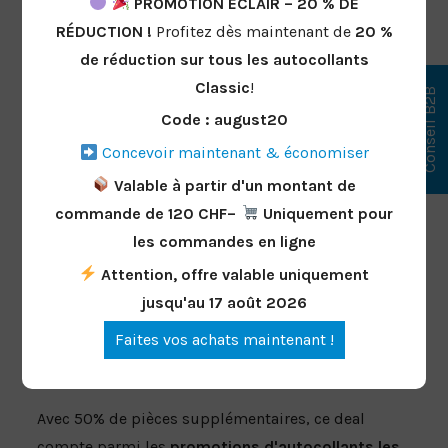
PROMOTION ÉCLAIR – 20 % DE
Friday / Black Weeks
RÉDUCTION !
Profitez dès maintenant de
20 %
de réduction
sur tous les autocollants
Sticker-Deal est si
Classic
!
Conseil B2B
populaire chez
Code : august20
MySticker.ch
Concevoir maintenant & économiser
Valable à partir d'un montant de
Qualité suisse & production rapide
commande de 120 CHF–
Uniquement pour
Idéal pour les entreprises, les événements,
les commandes en ligne
le branding & les créateurs
Parfait pour reconstituer les stocks
Attention, offre valable uniquement
d'autocollants
jusqu'au 17 août 2026
Particulièrement attractif pour les
Faites vos achats maintenant !
commandes en gros
Disponible pour une durée limitée
Avec 50% de pièces supplémentaires, ce deal
compte parmi les
promotions d'autocollants les