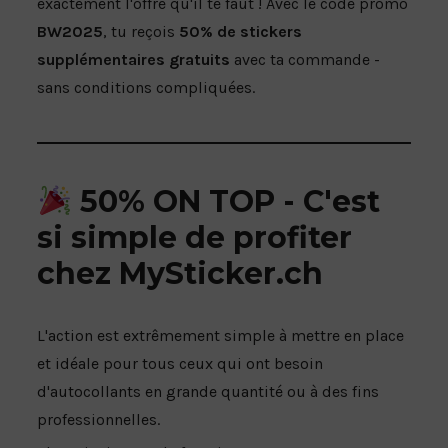
BÂCHE EN MAILLE
exactement l'offre qu'il te faut ! Avec le code promo
BW2025
, tu reçois
50% de stickers
AUTOCOLLANTS DE SOL À COURT TERME
supplémentaires gratuits
avec ta commande -
FLOOR-STICKER À LONG TERME
sans conditions compliquées.
50% ON TOP - C'est
si simple de profiter
chez MySticker.ch
L'action est extrêmement simple à mettre en place
et idéale pour tous ceux qui ont besoin
d'autocollants en grande quantité ou à des fins
professionnelles.