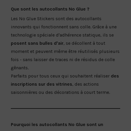
BÂCHE EN MAILLE
Que sont les autocollants No Glue ?
AUTOCOLLANTS DE SOL À COURT TERME
Les No Glue Stickers sont des autocollants
FLOOR-STICKER À LONG TERME
innovants qui fonctionnent sans colle. Grâce à une
technologie spéciale d'adhérence statique, ils se
posent sans bulles d'air
, se décollent à tout
moment et peuvent même être réutilisés plusieurs
fois - sans laisser de traces ni de résidus de colle
gênants.
Parfaits pour tous ceux qui souhaitent réaliser
des
inscriptions sur des vitrines
, des actions
saisonnières ou des décorations à court terme.
Pourquoi les autocollants No Glue sont un