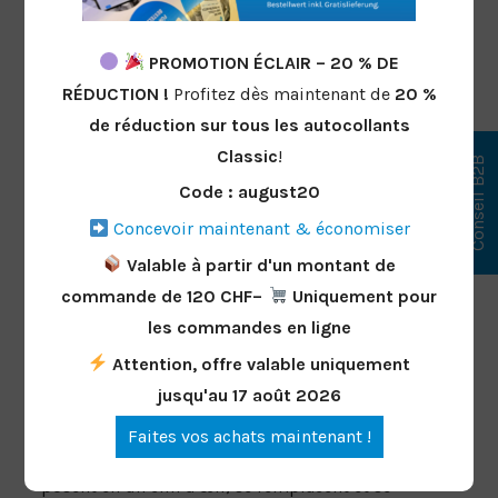
Humidifier l'autocollant (en option)
- pour
une application encore plus facile et sans
PROMOTION ÉCLAIR – 20 % DE
bulles d'air
RÉDUCTION !
Profitez dès maintenant de
20 %
Appuyer doucement
- avec un chiffon doux
de réduction
sur tous les autocollants
Il suffit de le décoller
- en cas de
changement de motif, il s'enlève sans laisser
Classic
!
Conseil B2B
de traces et peut être réutilisé
Code : august20
ultérieurement
Concevoir maintenant & économiser
Valable à partir d'un montant de
commande de 120 CHF–
Uniquement pour
Conclusion
les commandes en ligne
Les autocollants No Glue sont la
solution flexible,
Attention, offre valable uniquement
durable et économique
pour une décoration
jusqu'au 17 août 2026
créative des vitrines. Qu'il s'agisse de
ventes, de
Faites vos achats maintenant !
fêtes ou de décorations saisonnières
, ils se
posent en un clin d'œil, se remplacent et se