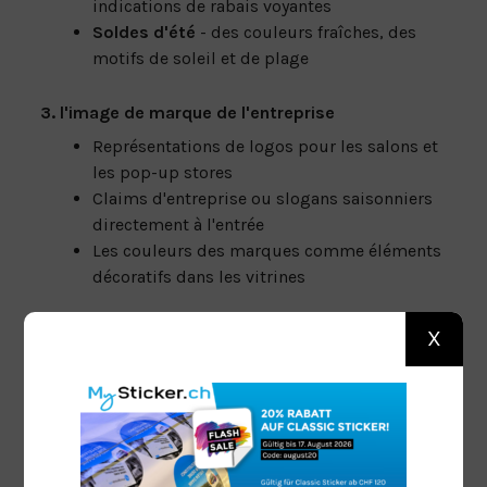
indications de rabais voyantes
Soldes d'été
- des couleurs fraîches, des
motifs de soleil et de plage
3. l'image de marque de l'entreprise
Représentations de logos pour les salons et
les pop-up stores
Claims d'entreprise ou slogans saisonniers
directement à l'entrée
Les couleurs des marques comme éléments
décoratifs dans les vitrines
X
Conseils pour une application parfaite
Nettoyer la surface
- des surfaces exemptes
de poussière et de graisse assurent une
adhérence optimale