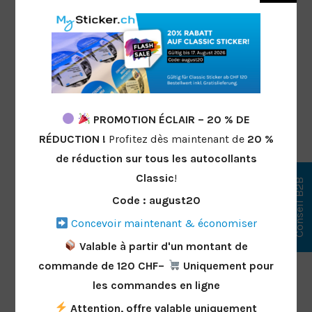
Crée des autocollants individuels avec
MySticker.ch - parfaits pour les affaires, les
PROMOTION ÉCLAIR – 20 % DE
loisirs ou le plaisir. Choisis la forme, la taille
RÉDUCTION !
Profitez dès maintenant de
20 %
et le matériau et conçois tes autocollants
de réduction
sur tous les autocollants
comme tu le souhaites !
Classic
!
Conseil B2B
Code : august20
Concevoir maintenant & économiser
Valable à partir d'un montant de
commande de 120 CHF–
Uniquement pour
les commandes en ligne
Visites aussi :
Attention, offre valable uniquement