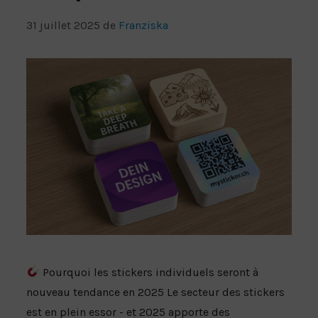
BÂCHE EN MAILLE
31 juillet 2025
de
Franziska
AUTOCOLLANTS DE SOL À COURT TERME
FLOOR-STICKER À LONG TERME
Pourquoi les stickers individuels seront à
nouveau tendance en 2025 Le secteur des stickers
est en plein essor - et 2025 apporte des