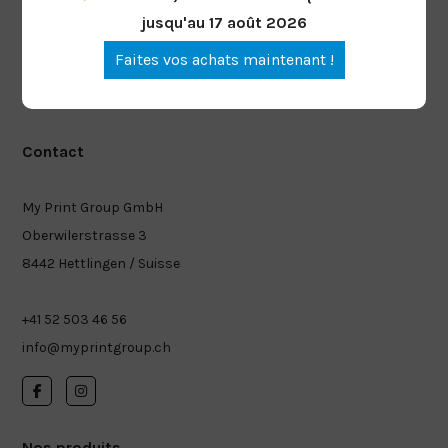
jusqu'au 17 août 2026
Faites vos achats maintenant !
Contact
My Print Group GmbH
Oberwilerstrasse 3
8442 Hettlingen / Suisse
+41 52 503 46 56
info@myprintgroup.ch
Nos produits