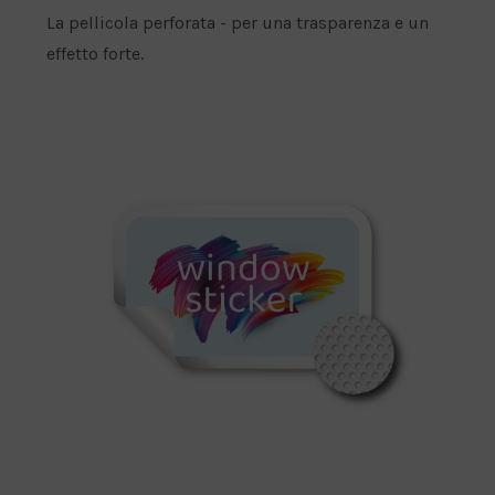
a
La pellicola perforata - per una trasparenza e un
P
effetto forte.
r
e
z
z
o
: