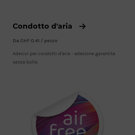
Condotto d'aria
D
Da CHF
0.41
/ pezzo
a
Adesivi per condotti d'aria - adesione garantita
P
senza bolle.
r
e
z
z
o
: