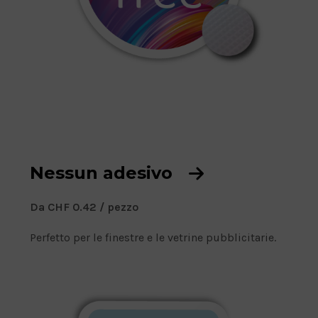
Nessun adesivo
D
Da CHF
0.42
/ pezzo
a
Perfetto per le finestre e le vetrine pubblicitarie.
P
r
e
z