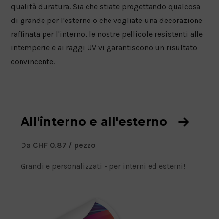
FOGLIO DI RETE
qualità duratura. Sia che stiate progettando qualcosa
di grande per l'esterno o che vogliate una decorazione
ADESIVI PER PAVIMENTI A BREVE TERMINE
raffinata per l'interno, le nostre pellicole resistenti alle
ADESIVI PER PAVIMENTI A LUNGO TERMINE
intemperie e ai raggi UV vi garantiscono un risultato
convincente.
All'interno e all'esterno
D
Da CHF
0.87
/ pezzo
a
Grandi e personalizzati - per interni ed esterni!
P
r
e
z