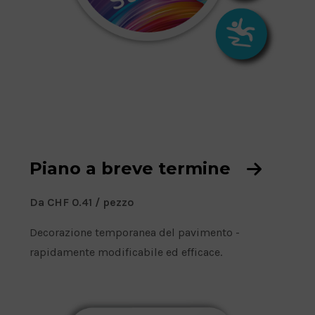
Piano a breve termine
D
Da CHF
0.41
/ pezzo
a
Decorazione temporanea del pavimento -
P
rapidamente modificabile ed efficace.
r
e
z