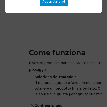
Acquista ora!
Come funziona
Il vostro prodotto personalizzato in soli tre
passaggi:
Selezione del materiale
Il materiale giusto è fondamentale per
ottenere un prodotto finale perfetto. Offr
la soluzione giusta per ogni applicazione
Configurazione