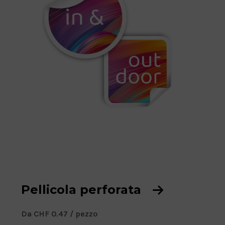
z
o
:
Pellicola perforata
D
Da CHF
0.47
/ pezzo