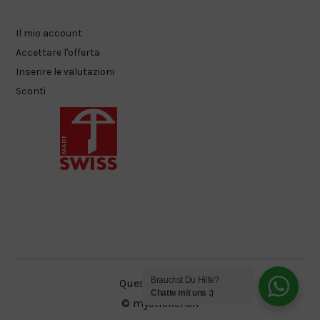
Il mio account
Accettare l'offerta
Inserire le valutazioni
Sconti
Brauchst Du Hilfe?
Questioni legali
Chatte mit uns :)
© mysticker.ch