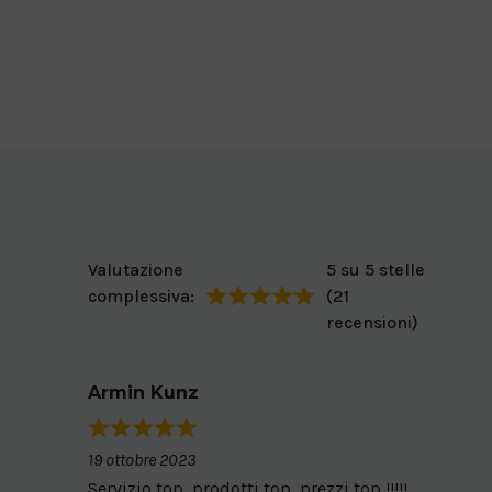
Valutazione
5 su 5 stelle
complessiva:
(21
recensioni)
Armin Kunz
Nadja
19 ottobre 2023
4 giugn
nonostante
Servizio top, prodotti top, prezzi top !!!!!
Tiene b