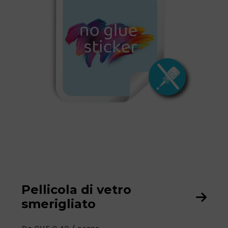
z
o
:
Pellicola di vetro
smerigliato