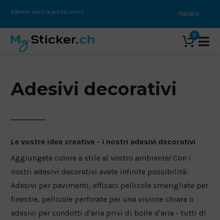
Adesivi unici a prezzi unici!
Italiano
0
Adesivi decorativi
ADESIVI
ADESIVI DECORATIVI
ADESIVO DI TESTO
ADESIVI CLASSICI
ADESIVI DA STIRARE
ADESIVI PER INTERNI ED ESTERNI
ROLLUP
PROPRIO STAMPO | ADESIVO
Le vostre idee creative - i nostri adesivi decorativi
LENZUOLA
PELLICOLA PERFORATA
Aggiungete colore e stile al vostro ambiente! Con i
MONSTERGRIP | ADESIVO
nostri adesivi decorativi avete infinite possibilità:
CONDOTTO D'ARIA
LASTRE FRONTLITE
CARTA | ADESIVO
Adesivi per pavimenti, efficaci pellicole smerigliate per
NESSUN ADESIVO
finestre, pellicole perforate per una visione chiara o
BLOCCO BLACHE
OLOGRAMMA | ADESIVO
adesivi per condotti d'aria privi di bolle d'aria - tutti di
VETRO SMERIGLIATO