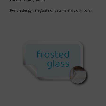
D
Da CHF
0.42
/ pezzo
a
Per un design elegante di vetrine e altro ancora!
P
r
e
z
z
o
: