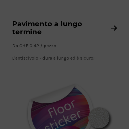
Pavimento a lungo
termine
D
Da CHF
0.42
/ pezzo
a
L'antiscivolo - dura a lungo ed è sicuro!
P
r
e
z
z
o
: