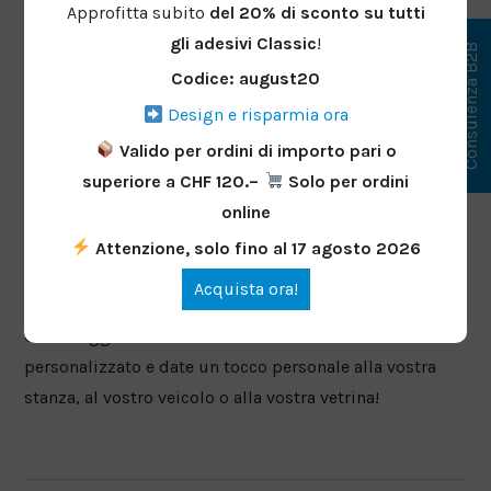
Personalizzabile:
scegliete tra diversi font e
Approfitta subito
del 20%
di sconto
su tutti
dimensioni per ottenere un look personale
gli adesivi Classic
!
Consulenza B2B
Codice: august20
Dettagli del prodotto
Design e risparmia ora
Materiale:
Pellicola vinilica robusta, spessore
100my
Valido per ordini di importo pari o
Applicazione:
Adatto per uso interno ed esterno,
superiore a CHF 120.–
Solo per ordini
durevole e resistente.
online
Stampa:
stampa monofacciale a 4 colori CMYK
Attenzione, solo fino al 17 agosto 2026
(4/0) con protezione UV per una riproduzione
brillante dei colori.
Acquista ora!
Create oggi stesso il vostro adesivo di testo
personalizzato e date un tocco personale alla vostra
stanza, al vostro veicolo o alla vostra vetrina!