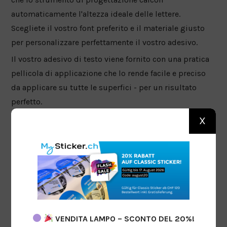
automaticamente l'altezza ideale delle lettere.
Scegliete il vostro font preferito e il materiale giusto
per personalizzare perfettamente il vostro adesivo.
Il vostro adesivo di testo viene fornito con una pratica
pellicola di applicazione che lo rende facile e preciso
da applicare su tutte le superfici - per un risultato
perfetto.
Applicazione e vantaggi:
X
Versatile:
perfetto per finestre, pareti, auto,
vetrine o come adesivo pubblicitario.
Durevole:
ideale per uso interno ed esterno,
resistente alle condizioni atmosferiche e
all'abrasione.
Facile da applicare:
Grazie alla pellicola di
applicazione, l'installazione è rapida e senza
VENDITA LAMPO – SCONTO DEL 20%!
bolle d'aria.