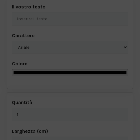
FOGLIO DI RETE
Il vostro testo
ADESIVI PER PAVIMENTI A BREVE TERMINE
ADESIVI PER PAVIMENTI A LUNGO TERMINE
Carattere
Colore
Quantità
Larghezza (cm)