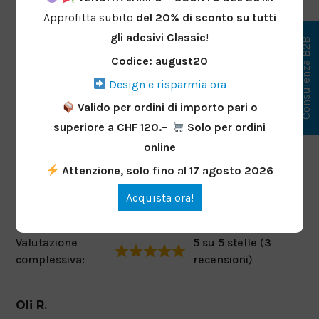
Approfitta subito
del 20%
di sconto
su tutti
gli adesivi Classic
!
Consulenza B2B
Codice: august20
Design e risparmia ora
Valido per ordini di importo pari o
Testimonianze dei
superiore a CHF 120.–
Solo per ordini
clienti
online
Attenzione, solo fino al 17 agosto 2026
Acquista ora!
Valutazione
5 su 5 stelle (3
complessiva:
recensioni)
Oli R.
Rom