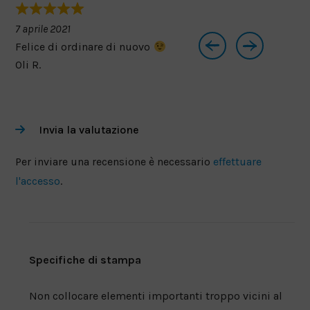
7 aprile 2021
13 gen
Felice di ordinare di nuovo
Conse
Oli R.
Roma
Invia la valutazione
Per inviare una recensione è necessario
effettuare
l'accesso
.
Specifiche di stampa
Non collocare elementi importanti troppo vicini al