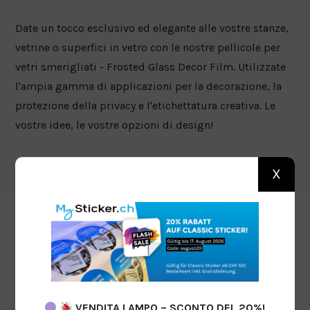
Date un tocco esclusivo ed elegante alle vostre stanze,
vetrine o superfici in vetro con le nostre pellicole per
vetri smerigliati - Frosted Glass Decor Film. Utilizzate
l'ampia gamma di applicazioni per la decorazione, la
protezione della privacy e l'etichettatura creativa. Le
vostre idee, le vostre opzioni di design!
X
VENDITA LAMPO – SCONTO DEL 20%!