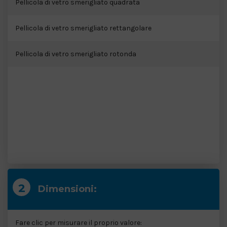
FOGLIO DI RETE
Pellicola di vetro smerigliato quadrata
ADESIVI PER PAVIMENTI A BREVE TERMINE
Pellicola di vetro smerigliato rettangolare
ADESIVI PER PAVIMENTI A LUNGO TERMINE
Pellicola di vetro smerigliato rotonda
Dimensioni:
Fare clic per misurare il proprio valore: