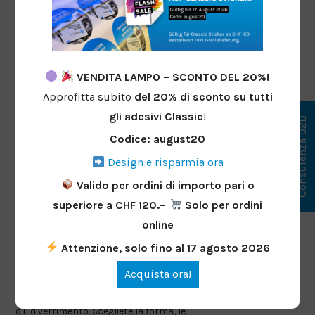
Foglio campione Classic Sticker lucido
VENDITA LAMPO – SCONTO DEL 20%!
permanente
Approfitta subito
del 20%
di sconto
su tutti
Per saperne di più
gli adesivi Classic
!
Consulenza B2B
Codice: august20
Design e risparmia ora
Valido per ordini di importo pari o
superiore a CHF 120.–
Solo per ordini
online
Attenzione, solo fino al 17 agosto 2026
Progettate adesivi personalizzati con
Acquista ora!
MySticker.ch: perfetti per il lavoro, gli hobby
o il divertimento. Scegliete la forma, le