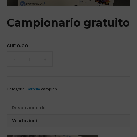
FOGLIO DI RETE
ADESIVI PER PAVIMENTI A BREVE TERMINE
Campionario gratuito
ADESIVI PER PAVIMENTI A LUNGO TERMINE
CHF
0.00
-
+
Campionario
gratuito
Quantità
Categoria:
Cartella
campioni
Descrizione del
Valutazioni