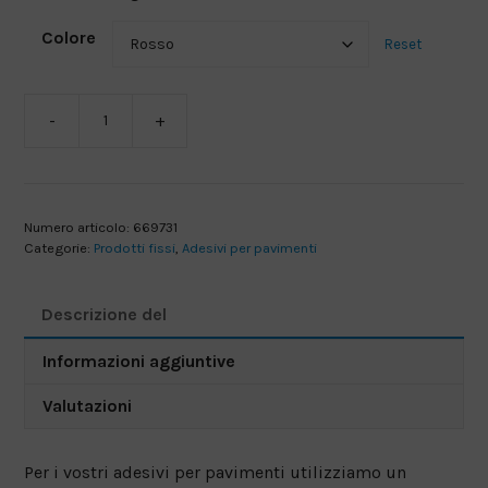
Colore
Reset
-
+
Freccia
-
Adesivo
30
Numero articolo:
669731
x
Categorie:
Prodotti fissi
,
Adesivi per pavimenti
40
cm
Descrizione del
quantità
Informazioni aggiuntive
Valutazioni
Per i vostri adesivi per pavimenti utilizziamo un