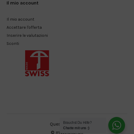
Il mio account
Il mio account
Accettare l'offerta
Inserire le valutazioni
Sconti
Brauchst Du Hilfe?
Questioni legali
Chatte mit uns :)
© mysticker.ch