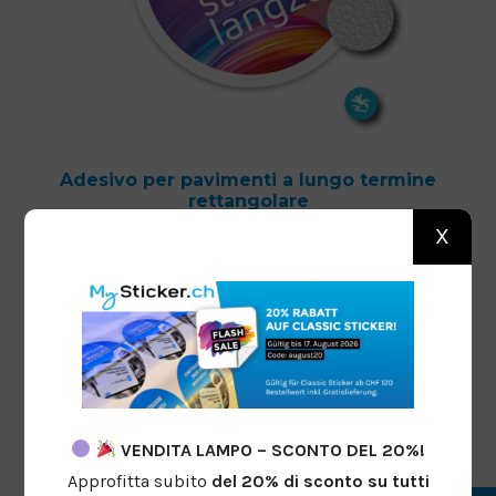
Adesivo per pavimenti a lungo termine
rettangolare
X
Da
CHF
30.50
Progettare ora
VENDITA LAMPO – SCONTO DEL 20%!
Approfitta subito
del 20%
di sconto
su tutti