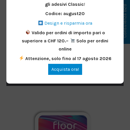
gli adesivi Classic
!
Consulenza B2B
Codice: august20
Design e risparmia ora
Valido per ordini di importo pari o
superiore a CHF 120.–
Solo per ordini
online
Rotondo adesivo per pavimenti a lungo
Attenzione, solo fino al 17 agosto 2026
termine
Acquista ora!
Da
CHF
30.20
Progettare ora