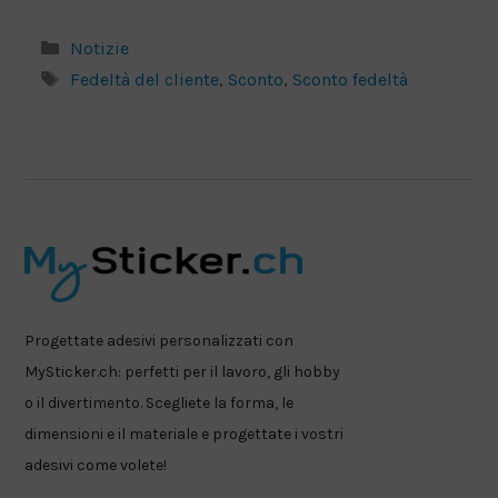
Categorie
Notizie
Tag
Fedeltà del cliente
,
Sconto
,
Sconto fedeltà
Progettate adesivi personalizzati con
MySticker.ch: perfetti per il lavoro, gli hobby
o il divertimento. Scegliete la forma, le
dimensioni e il materiale e progettate i vostri
adesivi come volete!