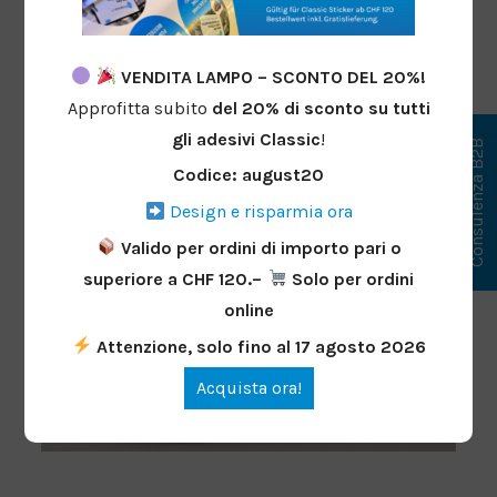
club al livello
successivo
VENDITA LAMPO – SCONTO DEL 20%!
Approfitta subito
del 20%
di sconto
su tutti
23 luglio 2025
da
Franziska
gli adesivi Classic
!
Consulenza B2B
Codice: august20
Design e risparmia ora
Valido per ordini di importo pari o
superiore a CHF 120.–
Solo per ordini
online
Attenzione, solo fino al 17 agosto 2026
Acquista ora!