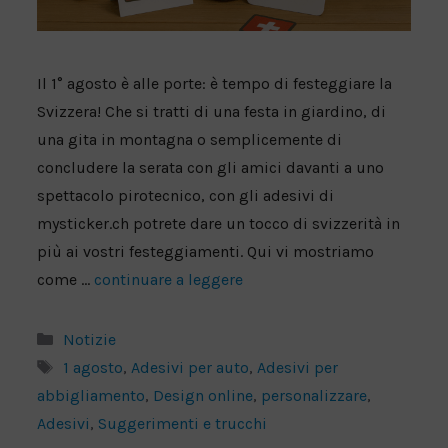
Il 1° agosto è alle porte: è tempo di festeggiare la
Svizzera! Che si tratti di una festa in giardino, di
una gita in montagna o semplicemente di
concludere la serata con gli amici davanti a uno
spettacolo pirotecnico, con gli adesivi di
mysticker.ch potrete dare un tocco di svizzerità in
più ai vostri festeggiamenti. Qui vi mostriamo
come ...
continuare a leggere
Categorie
Notizie
Tag
1 agosto
,
Adesivi per auto
,
Adesivi per
abbigliamento
,
Design online
,
personalizzare
,
Adesivi
,
Suggerimenti e trucchi